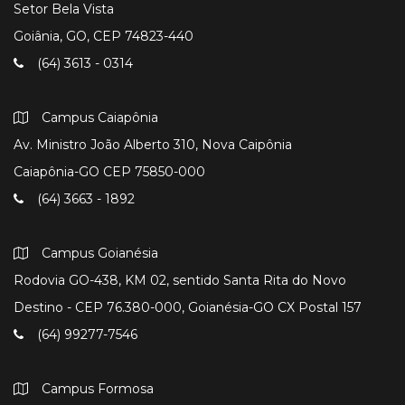
Setor Bela Vista
Goiânia, GO, CEP 74823-440
(64) 3613 - 0314
Campus Caiapônia
Av. Ministro João Alberto 310, Nova Caipônia
Caiapônia-GO CEP 75850-000
(64) 3663 - 1892
Campus Goianésia
Rodovia GO-438, KM 02, sentido Santa Rita do Novo
Destino - CEP 76.380-000, Goianésia-GO CX Postal 157
(64) 99277-7546
Campus Formosa