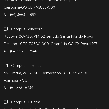
Av. Ministro João Alberto 310, Nova Caipônia
Caiapônia-GO CEP 75850-000
(64) 3663 - 1892
Campus Goianésia
Rodovia GO-438, KM 02, sentido Santa Rita do Novo
Destino - CEP 76.380-000, Goianésia-GO CX Postal 157
(64) 99277-7546
Campus Formosa
Av. Brasília, 2016 - St - Formosinha - CEP:73813-011 -
Formosa - GO
(61) 3631-6734
Campus Luziânia