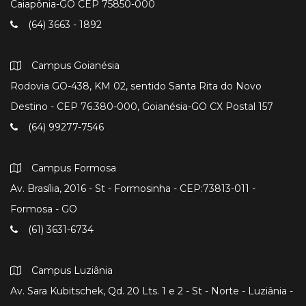
Caiapônia-GO CEP 75850-000
(64) 3663 - 1892
Campus Goianésia
Rodovia GO-438, KM 02, sentido Santa Rita do Novo
Destino - CEP 76.380-000, Goianésia-GO CX Postal 157
(64) 99277-7546
Campus Formosa
Av. Brasília, 2016 - St - Formosinha - CEP:73813-011 -
Formosa - GO
(61) 3631-6734
Campus Luziânia
Av. Sara Kubitschek, Qd. 20 Lts. 1 e 2 - St - Norte - Luziânia -