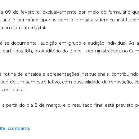
dia 09 de fevereiro, exclusivamente por meio do formulário qu
lário é permitido apenas com o e-mail acadêmico institucion
 em formato digital.
nálise documental, audição em grupo e audição individual. As 
 a partir das 18h, no Auditório do Bloco I (Administrativo), no Ca
otina de ensaios e apresentações institucionais, contribuindo
lidade de um semestre letivo, com possibilidade de renovação, 
s em edital.
 a partir do dia 2 de março, e o resultado final está previsto p
dital completo
.