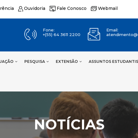
rência
Ouvidoria
Fale Conosco
Webmail
Fone:
Email:
+(55) 64 3611 2200
atendimento@u
UAÇÃO
PESQUISA
EXTENSÃO
ASSUNTOS ESTUDANTI
NOTÍCIAS