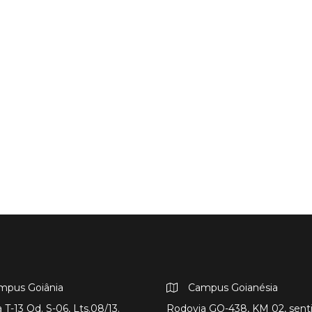
mpus Goiânia
Campus Goianésia
 T-13 Qd. S-06, Lts.08/13.
Rodovia GO-438, KM 02, sent