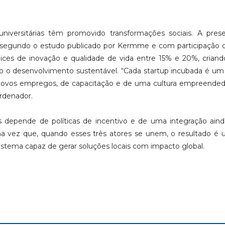
iversitárias têm promovido transformações sociais. A pres
 segundo o estudo publicado por Kermme e com participação d
ndices de inovação e qualidade de vida entre 15% e 20%, crian
o o desenvolvimento sustentável. “Cada startup incubada é u
 novos empregos, de capacitação e de uma cultura empreende
ordenador.
ias depende de políticas de incentivo e de uma integração ain
ma vez que, quando esses três atores se unem, o resultado é 
istema capaz de gerar soluções locais com impacto global.