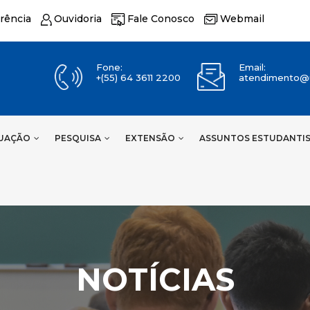
rência
Ouvidoria
Fale Conosco
Webmail
Fone:
Email:
+(55) 64 3611 2200
atendimento@u
UAÇÃO
PESQUISA
EXTENSÃO
ASSUNTOS ESTUDANTI
NOTÍCIAS