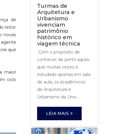
Turmas de
Arquitetura e
Urbanismo
ença de
vivenciam
o reitor
patrimônio
do novas
histórico em
m agente
viagem técnica
dora que
Com o propósito de
conhecer de perto aquilo
que muitas vezes é
da maior
estudado apenas em sala
um ciclo
de aula, os acadêmicos
de Arquitetura e
Urbanismo da Univ...
LEIA MAIS