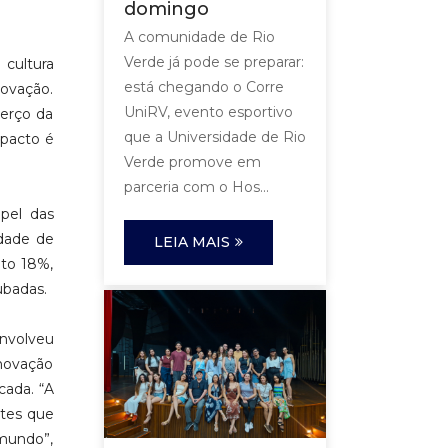
domingo
A comunidade de Rio
Verde já pode se preparar:
cultura
está chegando o Corre
novação.
UniRV, evento esportivo
erço da
que a Universidade de Rio
mpacto é
Verde promove em
parceria com o Hos...
pel das
idade de
LEIA MAIS
nto 18%,
ubadas.
envolveu
inovação
cada. “A
ntes que
 mundo”,