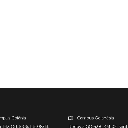
mpus Goiânia
Campus Goianésia
 T-13 Qd. S-06, Lts.08/13.
Rodovia GO-438, KM 02, sent