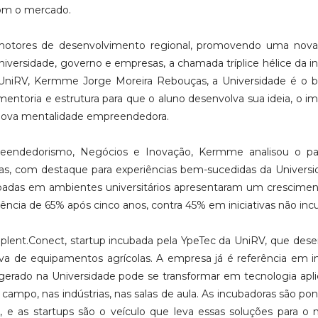
 com o mercado.
 motores de desenvolvimento regional, promovendo uma nova 
iversidade, governo e empresas, a chamada tríplice hélice da i
niRV, Kermme Jorge Moreira Rebouças, a Universidade é o b
mentoria e estrutura para que o aluno desenvolva sua ideia, o i
 nova mentalidade empreendedora.
endedorismo, Negócios e Inovação, Kermme analisou o pa
iras, com destaque para experiências bem-sucedidas da Univers
badas em ambientes universitários apresentaram um crescime
vência de 65% após cinco anos, contra 45% em iniciativas não inc
plent.Conect, startup incubada pela YpeTec da UniRV, que des
va de equipamentos agrícolas. A empresa já é referência em 
erado na Universidade pode se transformar em tecnologia apli
 campo, nas indústrias, nas salas de aula. As incubadoras são po
va, e as startups são o veículo que leva essas soluções para o