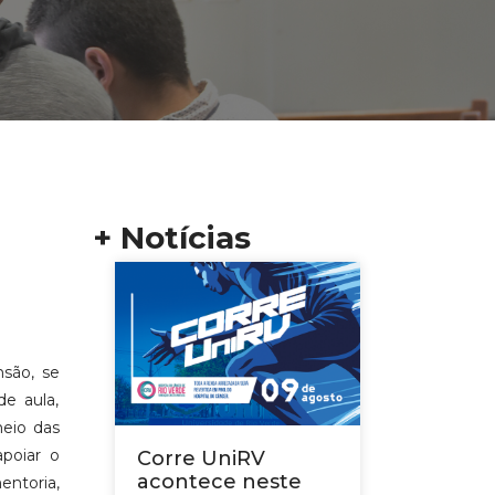
+ Notícias
são, se
e aula,
eio das
apoiar o
Corre UniRV
acontece neste
ntoria,