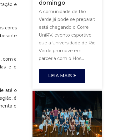
domingo
etação e
A comunidade de Rio
Verde já pode se preparar:
está chegando o Corre
as cores
UniRV, evento esportivo
uberante
que a Universidade de Rio
Verde promove em
parceria com o Hos...
o, com a
das e o
LEIA MAIS
de até o
egião, é
menta o