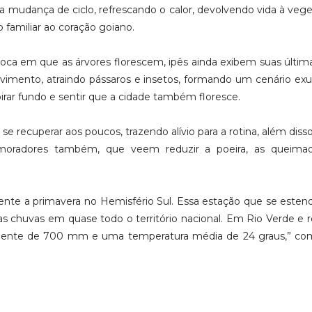
a mudança de ciclo, refrescando o calor, devolvendo vida à veg
 familiar ao coração goiano.
ca em que as árvores florescem, ipês ainda exibem suas últim
ovimento, atraindo pássaros e insetos, formando um cenário ex
rar fundo e sentir que a cidade também floresce.
recuperar aos poucos, trazendo alívio para a rotina, além diss
 moradores também, que veem reduzir a poeira, as queima
ente a primavera no Hemisfério Sul. Essa estação que se esten
 chuvas em quase todo o território nacional. Em Rio Verde e r
ente de 700 mm e uma temperatura média de 24 graus,” co