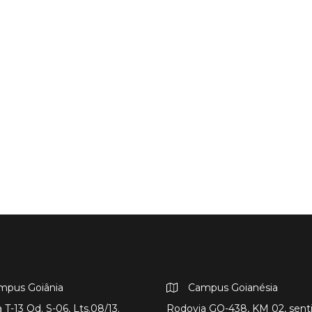
mpus Goiânia
Campus Goianésia
 T-13 Qd. S-06, Lts.08/13.
Rodovia GO-438, KM 02, sent