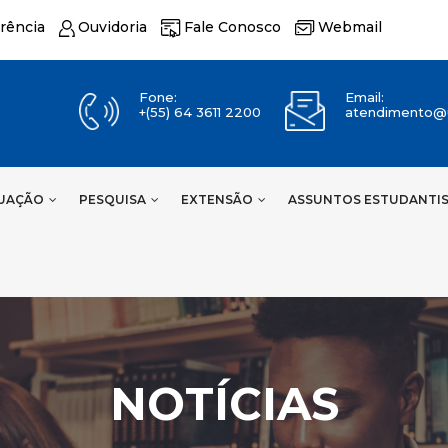
rência
Ouvidoria
Fale Conosco
Webmail
Fone:
Email:
+(55) 64 3611 2200
atendimento@u
UAÇÃO
PESQUISA
EXTENSÃO
ASSUNTOS ESTUDANTI
NOTÍCIAS