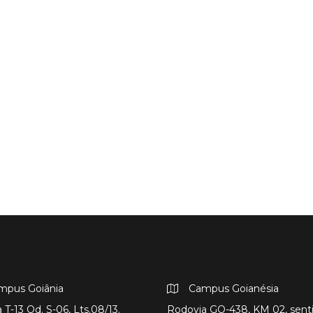
mpus Goiânia
Campus Goianésia
 T-13 Qd. S-06, Lts.08/13.
Rodovia GO-438, KM 02, sent