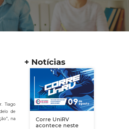
+ Notícias
r. Tiago
delo de
ção”, na
Corre UniRV
acontece neste