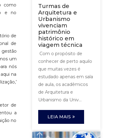
ão como
Turmas de
Arquitetura e
ão e no
Urbanismo
vivenciam
patrimônio
tório de
histórico em
ional de
viagem técnica
e gestão
Com o propósito de
iamos um
conhecer de perto aquilo
para nós
que muitas vezes é
 aqui na
estudado apenas em sala
ização,’
de aula, os acadêmicos
de Arquitetura e
Urbanismo da Univ...
retor de
entou a
LEIA MAIS
uição no