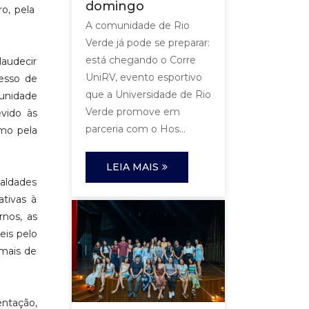
domingo
o, pela
A comunidade de Rio
Verde já pode se preparar:
está chegando o Corre
laudecir
UniRV, evento esportivo
esso de
que a Universidade de Rio
tunidade
Verde promove em
evido às
parceria com o Hos...
omo pela
LEIA MAIS
ualdades
ativas à
rnos, as
eis pelo
 mais de
entação,