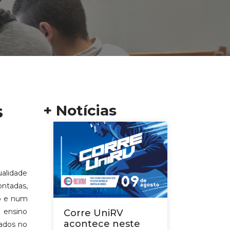
s
+ Notícias
alidade
ontadas,
to e num
 ensino
Corre UniRV
acontece neste
tados no