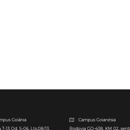
mpus Goiânia
Campus Goianésia
 T-13 Qd. S-06, Lts.08/13.
Rodovia GO-438, KM 02, sent