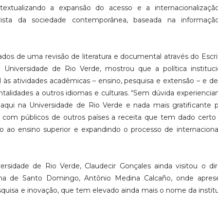
ntextualizando a expansão do acesso e a internacionalizaç
ista da sociedade contemporânea, baseada na informaç
dos de uma revisão de literatura e documental através do Escri
 Universidade de Rio Verde, mostrou que a política instituc
l às atividades acadêmicas – ensino, pesquisa e extensão – e d
talidades a outros idiomas e culturas. “Sem dúvida experienc
s aqui na Universidade de Rio Verde e nada mais gratificante 
r com públicos de outros países a receita que tem dado certo
ao ensino superior e expandindo o processo de internacional
versidade de Rio Verde, Claudecir Gonçales ainda visitou o di
noma de Santo Domingo, Antônio Medina Calcaño, onde apres
quisa e inovação, que tem elevado ainda mais o nome da instit