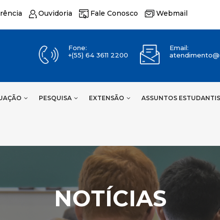
rência
Ouvidoria
Fale Conosco
Webmail
Fone:
Email:
+(55) 64 3611 2200
atendimento@u
UAÇÃO
PESQUISA
EXTENSÃO
ASSUNTOS ESTUDANTI
NOTÍCIAS