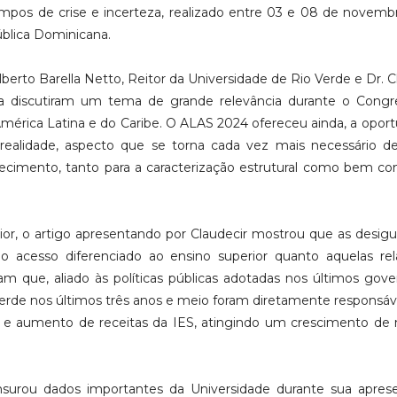
mpos de crise e incerteza, realizado entre 03 e 08 de novembr
blica Dominicana.
lberto Barella Netto, Reitor da Universidade de Rio Verde e Dr. C
a discutiram um tema de grande relevância durante o Congr
 América Latina e do Caribe. O ALAS 2024 ofereceu ainda, a opor
realidade, aspecto que se torna cada vez mais necessário d
hecimento, tanto para a caracterização estrutural como bem c
or, o artigo apresentando por Claudecir mostrou que as desig
o acesso diferenciado ao ensino superior quanto aquelas rel
am que, aliado às políticas públicas adotadas nos últimos gove
erde nos últimos três anos e meio foram diretamente responsáv
 e aumento de receitas da IES, atingindo um crescimento de
ensurou dados importantes da Universidade durante sua apres