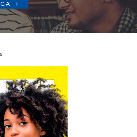
 C.A
A