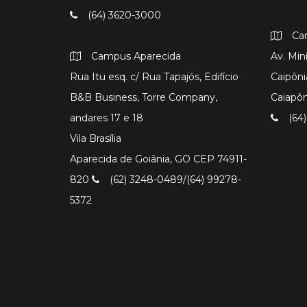
(64) 3620-3000
Ca
Campus Aparecida
Av. Min
Rua Itu esq. c/ Rua Tapajós, Edifício
Caipôni
B&B Business, Torre Company,
Caiapô
andares 17 e 18
(64)
Vila Brasília
Aparecida de Goiânia, GO CEP 74911-
820
(62) 3248-0489/(64) 99278-
5372