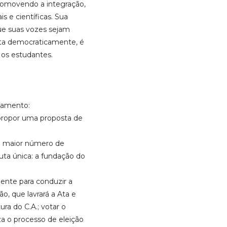
romovendo a integração,
 e científicas. Sua
que suas vozes sejam
eita democraticamente, é
os estudantes.
ulamento:
 propor uma proposta de
 o maior número de
ta única: a fundação do
ente para conduzir a
o, que lavrará a Ata e
ura do C.A.; votar o
za o processo de eleição