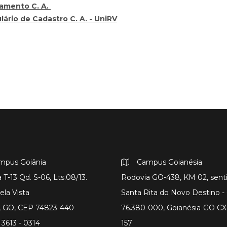
amento C. A.
lário de Cadastro C. A. - UniRV
mpus Goiânia
Campus Goianésia
 T-13 Qd. S-06, Lts.08/13.
Rodovia GO-438, KM 02, sent
ela Vista
Santa Rita do Novo Destino 
a, GO, CEP 74823-440
76.380-000, Goianésia-GO CX
 3613 - 0314
157