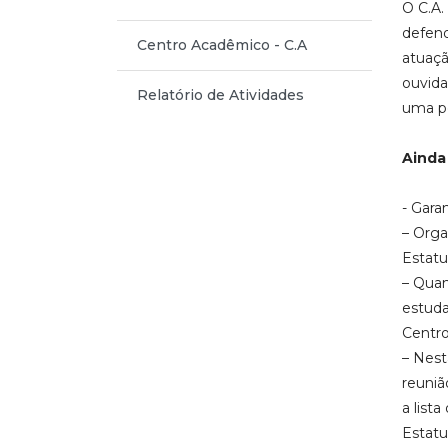
O C.A.
defend
Centro Acadêmico - C.A
atuaçã
ouvida
Relatório de Atividades
uma pe
Ainda
- Gara
– Orga
Estatu
– Quan
estuda
Centr
– Nest
reuniã
a list
Estatu