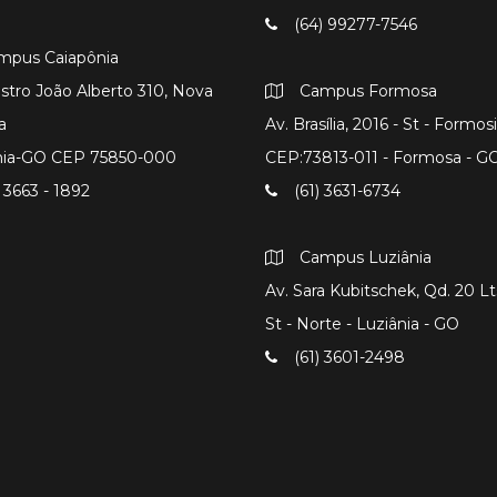
(64) 99277-7546
mpus Caiapônia
istro João Alberto 310, Nova
Campus Formosa
a
Av. Brasília, 2016 - St - Formos
nia-GO CEP 75850-000
CEP:73813-011 - Formosa - G
 3663 - 1892
(61) 3631-6734
Campus Luziânia
Av. Sara Kubitschek, Qd. 20 Lts
St - Norte - Luziânia - GO
(61) 3601-2498