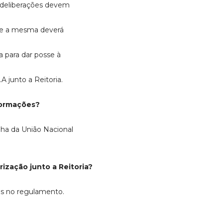
as deliberações devem
l e a mesma deverá
a para dar posse à
A junto a Reitoria.
formações?
lha da União Nacional
ização junto a Reitoria?
as no regulamento.