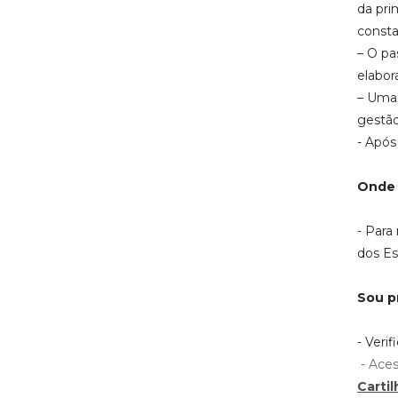
da pri
consta
– O pa
elabor
– Uma 
gestão
- Após
Onde 
- Para
dos E
Sou p
- Veri
- Aces
Carti