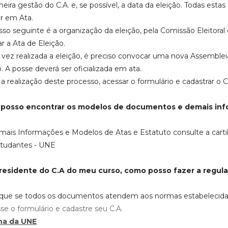
meira gestão do C.A. e, se possível, a data da eleição. Todas est
r em Ata.
sso seguinte é a organização da eleição, pela Comissão Eleitora
ar a Ata de Eleição.
vez realizada a eleição, é preciso convocar uma nova Assemblei
. A posse deverá ser oficializada em ata.
 a realização deste processo, acessar o formulário e cadastrar o C.
posso encontrar os modelos de documentos e demais in
 mais Informações e Modelos de Atas e Estatuto consulte a carti
studantes - UNE
residente do C.A do meu curso, como posso fazer a regular
fique se todos os documentos atendem aos normas estabelecid
se o formulário e cadastre seu C.A.
lha da UNE