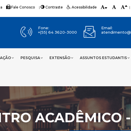
ia
Fale Conosco
|
Contraste
Acessibilidade
|
Fone:
Email:
+(55) 64 3620-3000
atendimento@u
UAÇÃO
PESQUISA
EXTENSÃO
ASSUNTOS ESTUDANTIS
TRO ACADÊMICO -