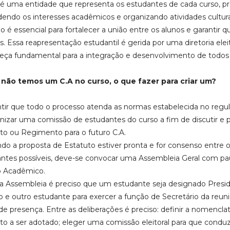
 é uma entidade que representa os estudantes de cada curso, p
endo os interesses acadêmicos e organizando atividades culturais
o é essencial para fortalecer a união entre os alunos e garantir 
s. Essa reapresentação estudantil é gerida por uma diretoria el
ça fundamental para a integração e desenvolvimento de todos 
 não temos um C.A no curso, o que fazer para criar um?
ntir que todo o processo atenda as normas estabelecida no reg
nizar uma comissão de estudantes do curso a fim de discutir e
to ou Regimento para o futuro C.A.
do a proposta de Estatuto estiver pronta e for consenso entre
ntes possíveis, deve-se convocar uma Assembleia Geral com pau
o Acadêmico.
a Assembleia é preciso que um estudante seja designado Presid
o e outro estudante para exercer a função de Secretário da reuniã
a de presença. Entre as deliberações é preciso: definir a nomenclat
to a ser adotado; eleger uma comissão eleitoral para que condu