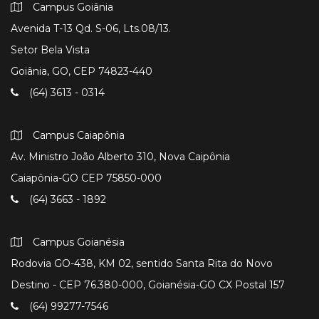
Campus Goiânia
Avenida T-13 Qd. S-06, Lts.08/13.
Setor Bela Vista
Goiânia, GO, CEP 74823-440
(64) 3613 - 0314
Campus Caiapônia
Av. Ministro João Alberto 310, Nova Caipônia
Caiapônia-GO CEP 75850-000
(64) 3663 - 1892
Campus Goianésia
Rodovia GO-438, KM 02, sentido Santa Rita do Novo
Destino - CEP 76.380-000, Goianésia-GO CX Postal 157
(64) 99277-7546