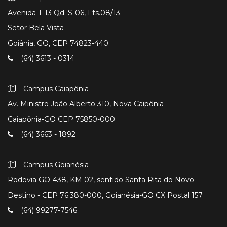
Avenida T-13 Qd. S-06, Lts.08/13.
Setor Bela Vista
Goiânia, GO, CEP 74823-440
(64) 3613 - 0314
Campus Caiapônia
Av. Ministro João Alberto 310, Nova Caipônia
Caiapônia-GO CEP 75850-000
(64) 3663 - 1892
Campus Goianésia
Rodovia GO-438, KM 02, sentido Santa Rita do Novo
Destino - CEP 76.380-000, Goianésia-GO CX Postal 157
(64) 99277-7546