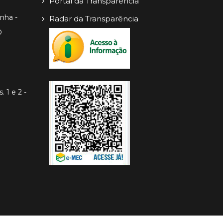
Portal da Transparência
inha -
Radar da Transparência
O
. 1 e 2 -