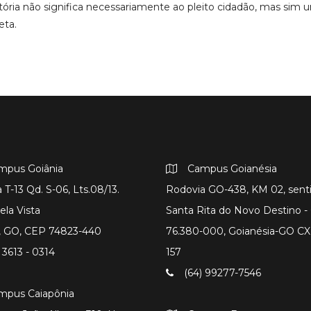
atória não significa necessariamente ao pleito cidadão, mas si
eta.
mpus Goiânia
Campus Goianésia
 T-13 Qd. S-06, Lts.08/13.
Rodovia GO-438, KM 02, sent
ela Vista
Santa Rita do Novo Destino 
a, GO, CEP 74823-440
76.380-000, Goianésia-GO CX
 3613 - 0314
157
(64) 99277-7546
mpus Caiapônia