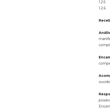
1.2.5
1.2.6
Rece
Análi
manife
compl
Enca
compe
Acom
ouvido
Respo
possív
Encerr