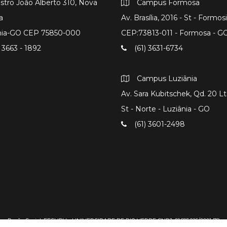
istro João Alberto 310, Nova
Campus Formosa
a
Av. Brasília, 2016 - St - Formos
nia-GO CEP 75850-000
CEP:73813-011 - Formosa - G
 3663 - 1892
(61) 3631-6734
Campus Luziânia
Av. Sara Kubitschek, Qd. 20 Lts
St - Norte - Luziânia - GO
(61) 3601-2498
Razão Social: FESURV - UNIVERSIDADE DE RIO VERDE CNPJ: 01.815.216/0001-78