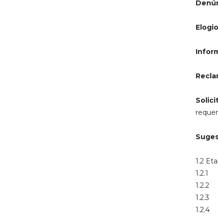
Denú
Elogi
Infor
Recl
Solic
requer
Suge
1.2 Et
1.2.1
1.2.2 
1.2.3
1.2.4