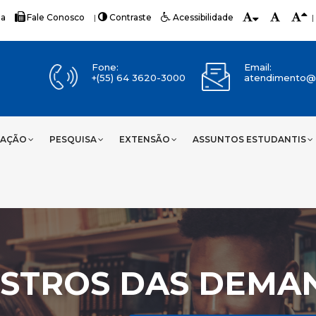
ia
Fale Conosco
|
Contraste
Acessibilidade
|
Fone:
Email:
+(55) 64 3620-3000
atendimento@u
UAÇÃO
PESQUISA
EXTENSÃO
ASSUNTOS ESTUDANTIS
ISTROS DAS DEMA