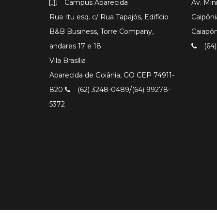
Campus Aparecida
Av. Min
Rua Itu esq. c/ Rua Tapajós, Edifício
Caipôni
B&B Business, Torre Company,
Caiapô
andares 17 e 18
(64)
Vila Brasília
Aparecida de Goiânia, GO CEP 74911-
820
(62) 3248-0489/(64) 99278-
5372