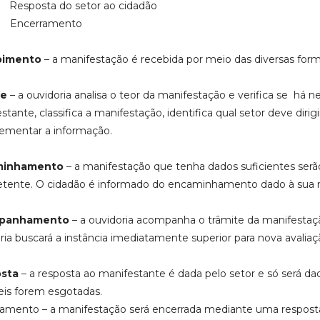
 Resposta do setor ao cidadão
 Encerramento
bimento
– a manifestação é recebida por meio das diversas forma
se
– a ouvidoria analisa o teor da manifestação e verifica se há 
stante, classifica a manifestação, identifica qual setor deve diri
ementar a informação.
minhamento
– a manifestação que tenha dados suficientes serã
tente. O cidadão é informado do encaminhamento dado à sua 
panhamento
– a ouvidoria acompanha o trâmite da manifestação.
ria buscará a instância imediatamente superior para nova avaliaç
sta
– a resposta ao manifestante é dada pelo setor e só será da
eis forem esgotadas.
amento – a manifestação será encerrada mediante uma resposta s