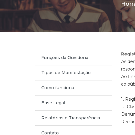
Hom
Regist
Funções da Ouvidoria
As dem
respon
Tipos de Manifestação
Ao fin
ao púb
Como funciona
1. Reg
Base Legal
1.1 Cl
Denúnc
Relatórios e Transparência
Reclam
Contato