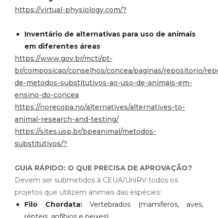
https://virtual-physiology.com/?
Inventário de alternativas para uso de animais
em diferentes áreas
https://www.gov.br/mcti/pt-
br/composicao/conselhos/concea/paginas/repositorio/repo
de-metodos-substitutivos-ao-uso-de-animais-em-
ensino-do-concea
https://norecopa.no/alternatives/alternatives-to-
animal-research-and-testing/
https://sites.usp.br/bpeanimal/metodos-
substitutivos/?
GUIA RÁPIDO: O QUE PRECISA DE APROVAÇÃO?
Devem ser submetidos à CEUA/UniRV todos os
projetos que utilizem animais das espécies:
Filo Chordata:
Vertebrados (mamíferos, aves,
répteis, anfíbios e peixes).