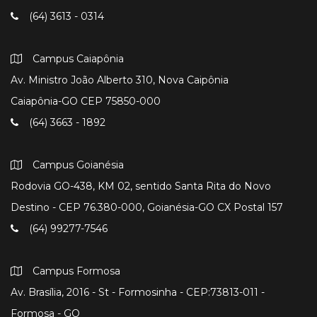
(64) 3613 - 0314
Campus Caiapônia
Av. Ministro João Alberto 310, Nova Caipônia
Caiapônia-GO CEP 75850-000
(64) 3663 - 1892
Campus Goianésia
Rodovia GO-438, KM 02, sentido Santa Rita do Novo
Destino - CEP 76.380-000, Goianésia-GO CX Postal 157
(64) 99277-7546
Campus Formosa
Av. Brasília, 2016 - St - Formosinha - CEP:73813-011 -
Formosa - GO