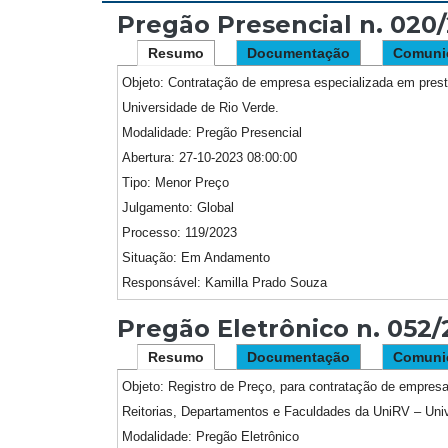
Pregão Presencial n. 0
Resumo
Documentação
Comuni
Objeto:
Contratação de empresa especializada em prest
Universidade de Rio Verde.
Modalidade:
Pregão Presencial
Abertura:
27-10-2023 08:00:00
Tipo:
Menor Preço
Julgamento:
Global
Processo:
119/2023
Situação:
Em Andamento
Responsável:
Kamilla Prado Souza
Pregão Eletrônico n. 052
Resumo
Documentação
Comuni
Objeto:
Registro de Preço, para contratação de empresa 
Reitorias, Departamentos e Faculdades da UniRV – Univ
Modalidade:
Pregão Eletrônico