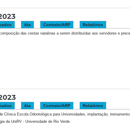
/2023
cados
Ata
Contrato/ARP
Relatórios
composição das cestas natalinas a serem distribuídas aos servidores e prec
/2023
cados
Ata
Contrato/ARP
Relatórios
 Clínica Escola Odontológica para Universidades, implantação, treinamento, 
gia da UniRV - Universidade de Rio Verde.