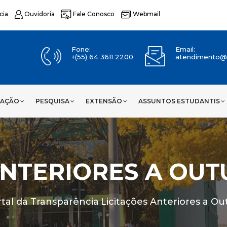
cia
Ouvidoria
Fale Conosco
Webmail
Fone:
Email:
+(55) 64 3611 2200
atendimento@u
UAÇÃO
PESQUISA
EXTENSÃO
ASSUNTOS ESTUDANTIS
ANTERIORES A OUT
tal da Transparência
Licitações Anteriores a O