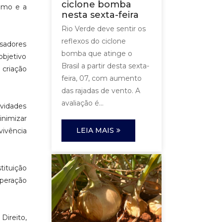
ciclone bomba
gamo e a
nesta sexta-feira
Rio Verde deve sentir os
reflexos do ciclone
isadores
bomba que atinge o
bjetivo
Brasil a partir desta sexta-
 criação
feira, 07, com aumento
das rajadas de vento. A
avaliação é...
vidades
inimizar
LEIA MAIS
ivência
tituição
operação
Direito,