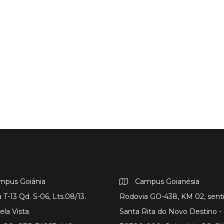
mpus Goiânia
Campus Goianésia
 T-13 Qd. S-06, Lts.08/13.
Rodovia GO-438, KM 02, sent
ela Vista
Santa Rita do Novo Destino 