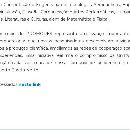
 da Computação e Engenharia de Tecnologias Aeronáuticas, En
ministração, Filosofia, Comunicação e Artes Performáticas, Huma
s, Literaturas e Culturas, além de Matemática e Física.
 por meio do PROMOPES representa um avanço importante
o proporcionar que nossos pesquisadores desenvolvam ativid
emos a produção científica, ampliamos as redes de cooperação a
eriências. Essa iniciativa reafirma o compromisso da UniR
nserção cada vez mais de nossa comunidade acadêmica no 
berto Barella Netto.
cessados
neste link
.