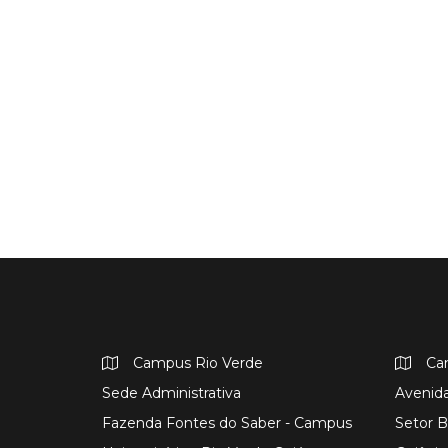
Campus Rio Verde
Ca
Sede Administrativa
Avenida
Fazenda Fontes do Saber - Campus
Setor B