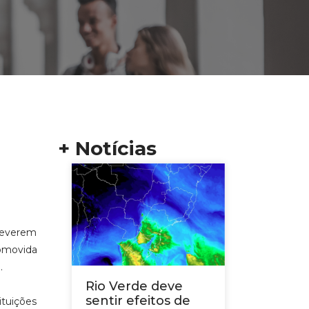
+ Notícias
creverem
romovida
.
Rio Verde deve
sentir efeitos de
tuições