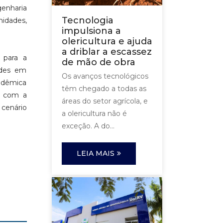
genharia
Tecnologia
nidades,
impulsiona a
olericultura e ajuda
a driblar a escassez
 para a
de mão de obra
ades em
Os avanços tecnológicos
cadêmica
têm chegado a todas as
V com a
áreas do setor agrícola, e
cenário
a olericultura não é
exceção. A do...
LEIA MAIS