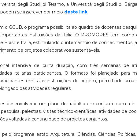
niversità degli Studi di Teramo, a Università degli Studi di Bér
os podem se inscrever por meio
deste link
.
m o GCUB, o programa possibilita ao quadro de docentes pesqu
 importantes instituições da Itália. O PROMOPES tem como o
e Brasil e Itália, estimulando o intercâmbio de conhecimentos, a
vimento de projetos colaborativos sustentáveis.
ional intensiva de curta duração, com três semanas de ati
des italianas participantes. O formato foi planejado para m
ticipantes em suas instituições de origem, permitindo uma v
longado das atividades regulares.
res desenvolverão um plano de trabalho em conjunto com a ins
esquisa, palestras, visitas técnico-científicas, atividades de co
ões voltadas à continuidade de projetos conjuntos.
lo programa estão Arquitetura, Ciências, Ciências Políticas, 