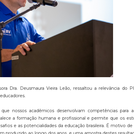
ora Dra. Deusmaura Vieira Leão, ressaltou a relevância do 
s educadores.
ta que nossos acadêmicos desenvolvam competências para a 
rtalece a formação humana e profissional e permite que os es
fios e as potencialidades da educação brasileira. É motivo de
 produzido ao longo dos anos, e uma amostra destes resultad