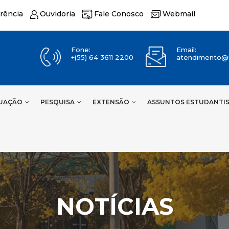
rência
Ouvidoria
Fale Conosco
Webmail
Fone:
Email:
+(55) 64 3611 2200
atendimento@u
UAÇÃO
PESQUISA
EXTENSÃO
ASSUNTOS ESTUDANTI
NOTÍCIAS