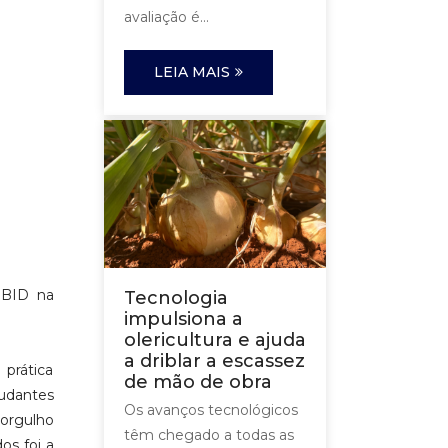
avaliação é...
LEIA MAIS
PIBID na
Tecnologia
impulsiona a
olericultura e ajuda
a driblar a escassez
prática
de mão de obra
tudantes
Os avanços tecnológicos
 orgulho
têm chegado a todas as
os foi a