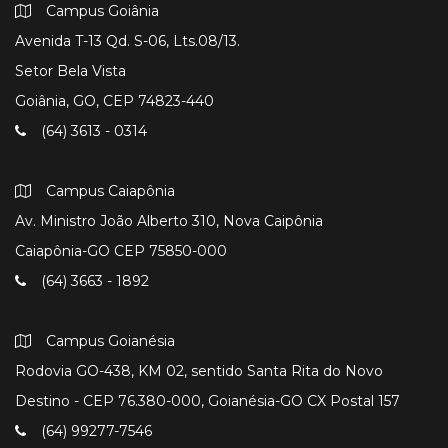
Campus Goiânia
Avenida T-13 Qd. S-06, Lts.08/13.
Setor Bela Vista
Goiânia, GO, CEP 74823-440
(64) 3613 - 0314
Campus Caiapônia
Av. Ministro João Alberto 310, Nova Caipônia
Caiapônia-GO CEP 75850-000
(64) 3663 - 1892
Campus Goianésia
Rodovia GO-438, KM 02, sentido Santa Rita do Novo
Destino - CEP 76.380-000, Goianésia-GO CX Postal 157
(64) 99277-7546