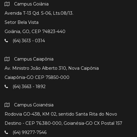
Campus Goiânia
Avenida T-13 Qd. S-06, Lts.08/13.
Setor Bela Vista
Goiânia, GO, CEP 74823-440
(64) 3613 - 0314
Campus Caiapônia
Av. Ministro João Alberto 310, Nova Caipônia
Caiapônia-GO CEP 75850-000
(64) 3663 - 1892
Campus Goianésia
Rodovia GO-438, KM 02, sentido Santa Rita do Novo
Destino - CEP 76.380-000, Goianésia-GO CX Postal 157
(64) 99277-7546