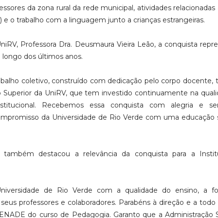
ssores da zona rural da rede municipal, atividades relacionadas à
 e o trabalho com a linguagem junto a crianças estrangeiras.
niRV, Professora Dra. Deusmaura Vieira Leão, a conquista repr
 longo dos últimos anos.
abalho coletivo, construído com dedicação pelo corpo docente, 
ão Superior da UniRV, que tem investido continuamente na qual
stitucional. Recebemos essa conquista com alegria e s
 compromisso da Universidade de Rio Verde com uma educação 
o, também destacou a relevância da conquista para a Instit
.
Universidade de Rio Verde com a qualidade do ensino, a f
 seus professores e colaboradores. Parabéns à direção e a todo
 ENADE do curso de Pedagogia. Garanto que a Administração 