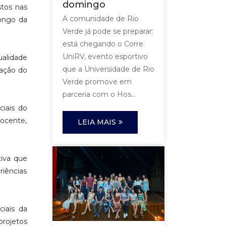
domingo
tos nas
A comunidade de Rio
longo da
Verde já pode se preparar:
está chegando o Corre
UniRV, evento esportivo
ualidade
que a Universidade de Rio
cação do
Verde promove em
parceria com o Hos...
ciais do
docente,
LEIA MAIS
tiva que
iências
iais da
projetos