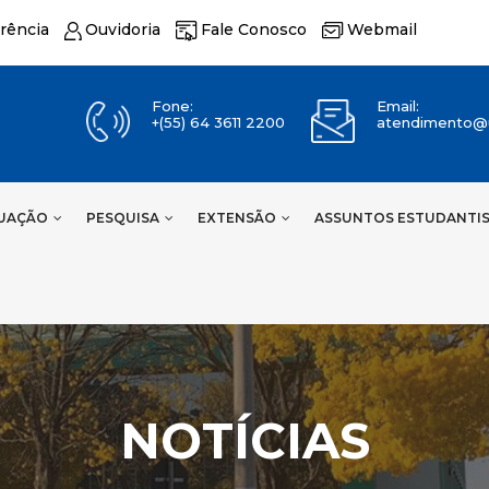
rência
Ouvidoria
Fale Conosco
Webmail
Fone:
Email:
+(55) 64 3611 2200
atendimento@u
UAÇÃO
PESQUISA
EXTENSÃO
ASSUNTOS ESTUDANTI
NOTÍCIAS