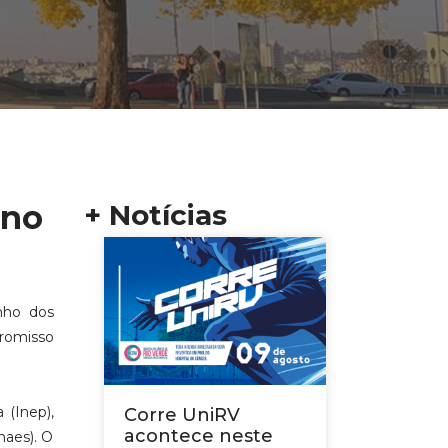
 no
+ Notícias
nho dos
promisso
 (Inep),
Corre UniRV
acontece neste
naes). O