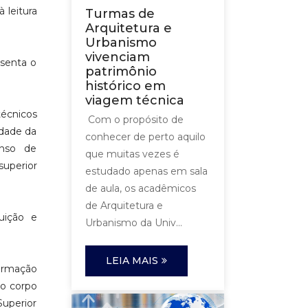
 leitura
Turmas de
Arquitetura e
Urbanismo
vivenciam
esenta o
patrimônio
histórico em
viagem técnica
técnicos
Com o propósito de
idade da
conhecer de perto aquilo
enso de
que muitas vezes é
superior
estudado apenas em sala
de aula, os acadêmicos
de Arquitetura e
uição e
Urbanismo da Univ...
LEIA MAIS
ormação
 o corpo
Superior