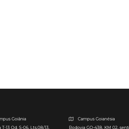
mpus Goiânia
Campus Goianésia
 T-13 Qd. S-06, Lts.08/13.
Rodovia GO-438, KM 02, sent