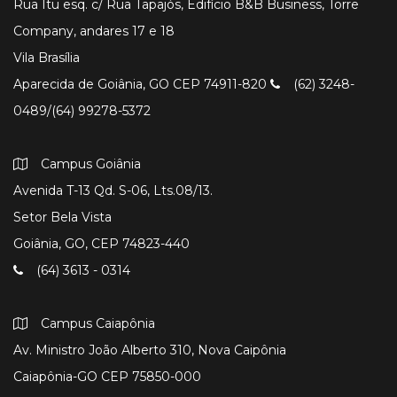
Rua Itu esq. c/ Rua Tapajós, Edifício B&B Business, Torre
Company, andares 17 e 18
Vila Brasília
Aparecida de Goiânia, GO CEP 74911-820
(62) 3248-
0489/(64) 99278-5372
Campus Goiânia
Avenida T-13 Qd. S-06, Lts.08/13.
Setor Bela Vista
Goiânia, GO, CEP 74823-440
(64) 3613 - 0314
Campus Caiapônia
Av. Ministro João Alberto 310, Nova Caipônia
Caiapônia-GO CEP 75850-000