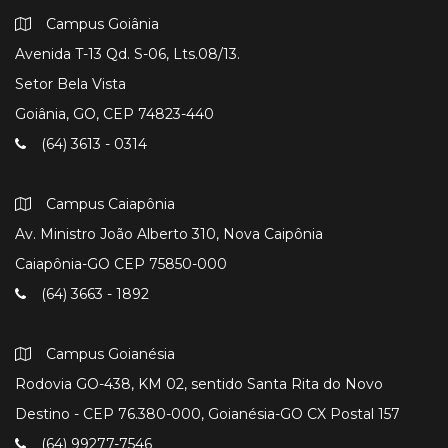
Campus Goiânia
Avenida T-13 Qd. S-06, Lts.08/13.
Setor Bela Vista
Goiânia, GO, CEP 74823-440
(64) 3613 - 0314
Campus Caiapônia
Av. Ministro João Alberto 310, Nova Caipônia
Caiapônia-GO CEP 75850-000
(64) 3663 - 1892
Campus Goianésia
Rodovia GO-438, KM 02, sentido Santa Rita do Novo
Destino - CEP 76.380-000, Goianésia-GO CX Postal 157
(64) 99277-7546