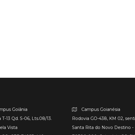
mpus Goiânia
Campus Goianésia
 T-13 Qd. S-06, Lts.08/13.
Rodovia GO-438, KM 02, sent
ela Vista
Santa Rita do Novo Destino 