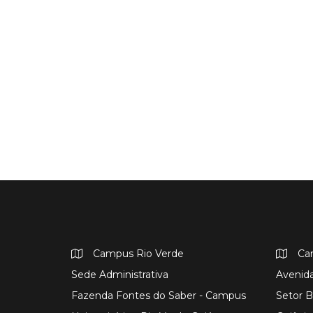
Campus Rio Verde
Ca
Sede Administrativa
Avenida
Fazenda Fontes do Saber - Campus
Setor B