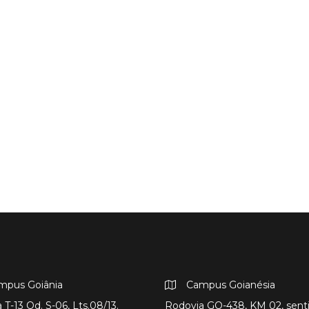
mpus Goiânia
Campus Goianésia
 T-13 Qd. S-06, Lts.08/13.
Rodovia GO-438, KM 02, sent