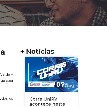
sa
+ Notícias
 Verde –
aga para
todos os
Corre UniRV
acontece neste