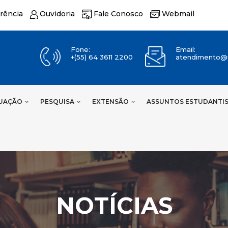
rência
Ouvidoria
Fale Conosco
Webmail
Fone:
Email:
+(55) 64 3611 2200
atendimento@u
UAÇÃO
PESQUISA
EXTENSÃO
ASSUNTOS ESTUDANTI
NOTÍCIAS