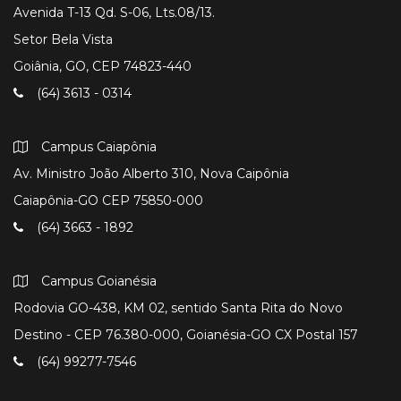
Avenida T-13 Qd. S-06, Lts.08/13.
Setor Bela Vista
Goiânia, GO, CEP 74823-440
(64) 3613 - 0314
Campus Caiapônia
Av. Ministro João Alberto 310, Nova Caipônia
Caiapônia-GO CEP 75850-000
(64) 3663 - 1892
Campus Goianésia
Rodovia GO-438, KM 02, sentido Santa Rita do Novo
Destino - CEP 76.380-000, Goianésia-GO CX Postal 157
(64) 99277-7546