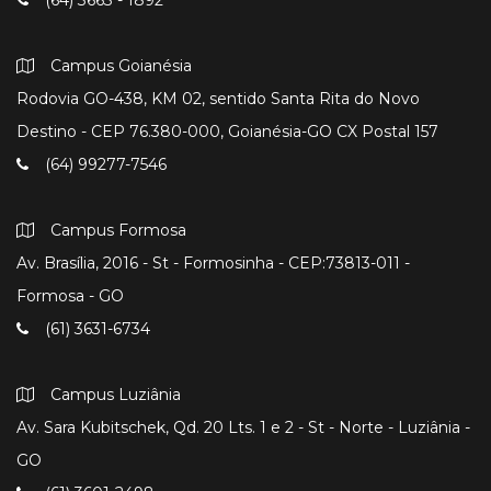
(64) 3663 - 1892
Campus Goianésia
Rodovia GO-438, KM 02, sentido Santa Rita do Novo
Destino - CEP 76.380-000, Goianésia-GO CX Postal 157
(64) 99277-7546
Campus Formosa
Av. Brasília, 2016 - St - Formosinha - CEP:73813-011 -
Formosa - GO
(61) 3631-6734
Campus Luziânia
Av. Sara Kubitschek, Qd. 20 Lts. 1 e 2 - St - Norte - Luziânia -
GO