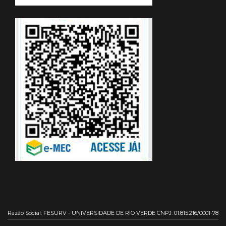
Razão Social: FESURV - UNIVERSIDADE DE RIO VERDE CNPJ: 01.815.216/0001-78