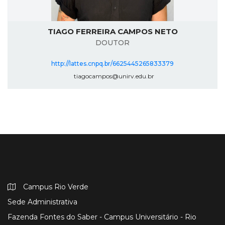
TIAGO FERREIRA CAMPOS NETO
DOUTOR
http://lattes.cnpq.br/6625445265833379
tiagocampos@unirv.edu.br
Campus Rio Verde
Sede Administrativa
Fazenda Fontes do Saber - Campus Universitário - Rio