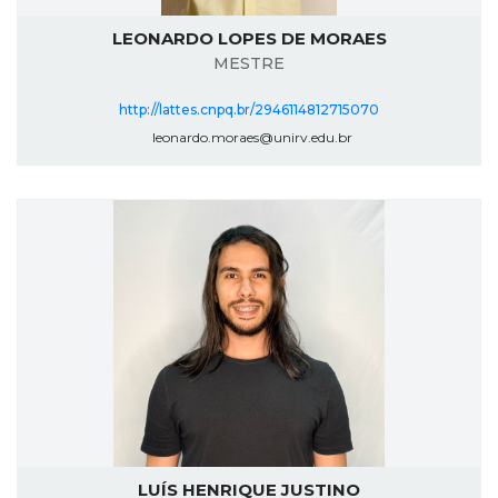
LEONARDO LOPES DE MORAES
MESTRE
http://lattes.cnpq.br/2946114812715070
leonardo.moraes@unirv.edu.br
LUÍS HENRIQUE JUSTINO