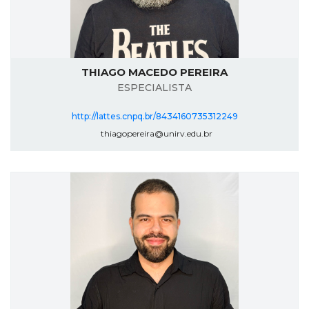
THIAGO MACEDO PEREIRA
ESPECIALISTA
http://lattes.cnpq.br/8434160735312249
thiagopereira@unirv.edu.br