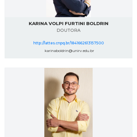
KARINA VOLPI FURTINI BOLDRIN
DOUTORA
http://lattes.cnpq.br/1841662613157500
karinaboldrin@unirv.edu.br