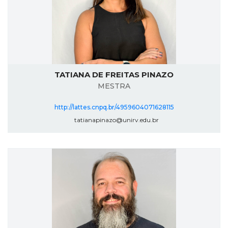
TATIANA DE FREITAS PINAZO
MESTRA
http://lattes.cnpq.br/4959604071628115
tatianapinazo@unirv.edu.br