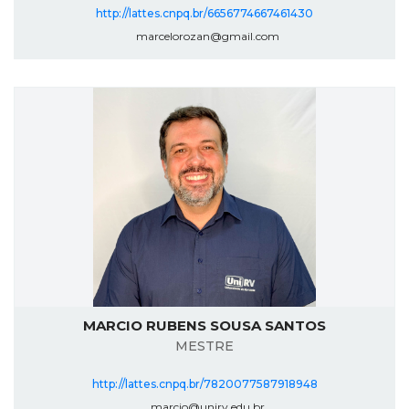
http://lattes.cnpq.br/6656774667461430
marcelorozan@gmail.com
MARCIO RUBENS SOUSA SANTOS
MESTRE
http://lattes.cnpq.br/7820077587918948
marcio@unirv.edu.br