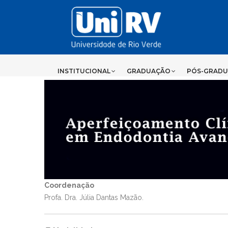
Coordenação
Profa. Dra. Júlia Dantas Mazão.