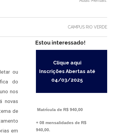
Aulas Mensais.
CAMPUS RIO VERDE
Estou interessado!
Clique aqui
Inscrições Abertas até
letar ou
04/03/2025
́fica do
Investimento
luno nos
á novas
Matrícula de R$ 940,00
stema de
tamento
+ 08 mensalidades de R$
940,00.
órias em