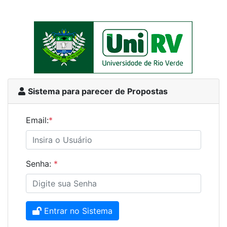
Sistema para parecer de Propostas
Email:
*
Senha:
*
Entrar no Sistema